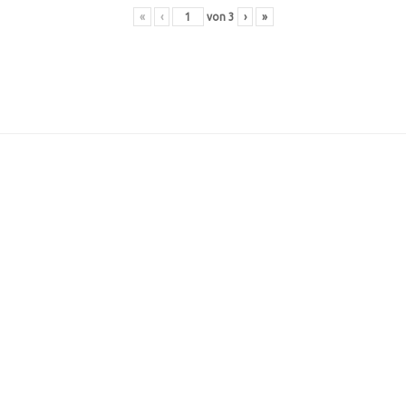
«
‹
von
3
›
»