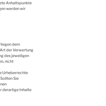
krete Anhaltspunkte
gen werden wir
erliegen dem
 Art der Verwertung
g des jeweiligen
n, nicht
die Urheberrechte
Sollten Sie
inen
 derartige Inhalte