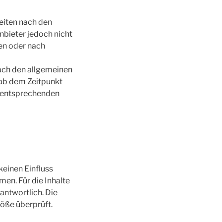
Seiten nach den
nbieter jedoch nicht
en oder nach
ach den allgemeinen
 ab dem Zeitpunkt
n entsprechenden
keinen Einfluss
en. Für die Inhalte
rantwortlich. Die
öße überprüft.