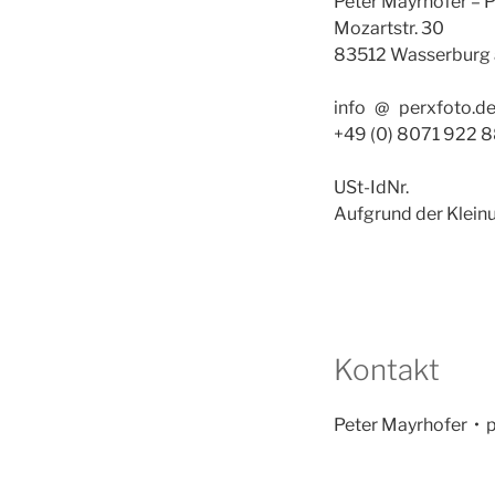
Peter Mayrhofer – 
Mozartstr. 30
83512 Wasserburg 
info
x
@
x
perxfoto.d
+49 (0) 8071 922 
USt-IdNr.
Aufgrund der Kleinu
Kontakt
Peter Mayrhofer •