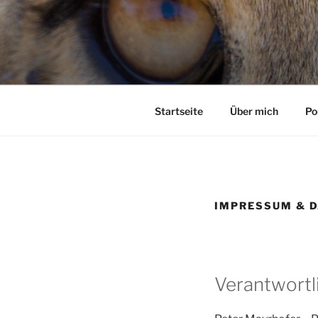
Zum
Inhalt
springen
Startseite
Über mich
Po
IMPRESSUM & 
Verantwortli