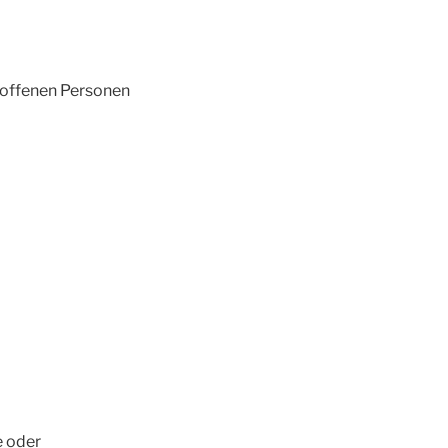
roffenen Personen
e oder