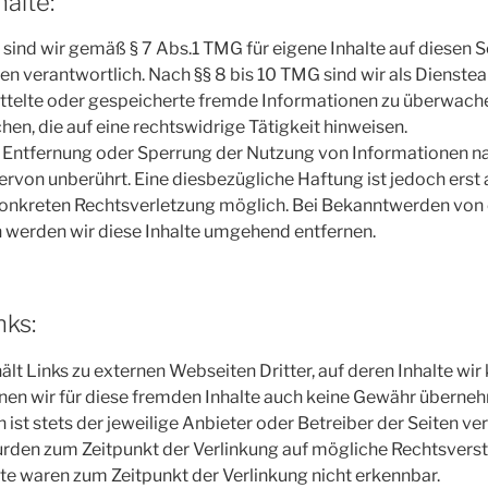
halte:
 sind wir gemäß § 7 Abs.1 TMG für eigene Inhalte auf diesen 
n verantwortlich. Nach §§ 8 bis 10 TMG sind wir als Dienstea
mittelte oder gespeicherte fremde Informationen zu überwach
en, die auf eine rechtswidrige Tätigkeit hinweisen.
r Entfernung oder Sperrung der Nutzung von Informationen n
ervon unberührt. Eine diesbezügliche Haftung ist jedoch erst
 konkreten Rechtsverletzung möglich. Bei Bekanntwerden vo
 werden wir diese Inhalte umgehend entfernen.
nks:
lt Links zu externen Webseiten Dritter, auf deren Inhalte wir 
en wir für diese fremden Inhalte auch keine Gewähr übernehm
n ist stets der jeweilige Anbieter oder Betreiber der Seiten ve
urden zum Zeitpunkt der Verlinkung auf mögliche Rechtsverst
te waren zum Zeitpunkt der Verlinkung nicht erkennbar.