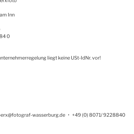
Perxfoto
am Inn
e
884 0
nternehmerregelung liegt keine USt-IdNr. vor!
 perx@fotograf-wasserburg.de • +49 (0) 8071/ 9228840